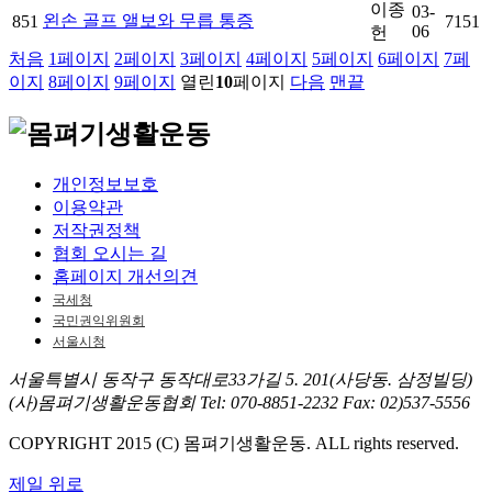
이종
03-
왼손 골프 앨보와 무릅 통증
851
7151
06
헌
처음
1
페이지
2
페이지
3
페이지
4
페이지
5
페이지
6
페이지
7
페
이지
8
페이지
9
페이지
열린
10
페이지
다음
맨끝
개인정보보호
이용약관
저작권정책
협회 오시는 길
홈페이지 개선의견
국세청
국민권익위원회
서울시청
서울특별시 동작구 동작대로33가길 5. 201(사당동. 삼정빌딩)
(사)몸펴기생활운동협회
Tel: 070-8851-2232
Fax: 02)537-5556
COPYRIGHT 2015 (C) 몸펴기생활운동. ALL rights reserved.
제일 위로