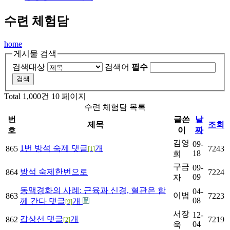
수련 체험담
home
게시물 검색
검색대상
검색어
필수
Total 1,000건
10 페이지
수련 체험담 목록
번
글쓴
날
제목
조회
호
이
짜
김영
09-
1번 방석 숙제
댓글
개
865
7243
[
1
]
18
희
구금
09-
방석 숙제한번으로
864
7224
09
자
동맥경화의 사례: 근육과 신경, 혈관은 함
04-
이범
863
7223
08
께 간다
댓글
개
[
9
]
서장
12-
갑상선
댓글
개
862
7219
[
2
]
04
욱