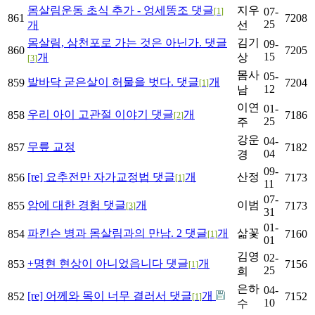
몸살림운동 초식 추가 - 엉세똥조
댓글
지우
07-
[
1
]
861
7208
25
개
선
몸살림, 삼천포로 가는 것은 아닌가.
댓글
김기
09-
860
7205
15
개
상
[
3
]
몸사
05-
발바닥 굳은살이 허물을 벗다.
댓글
개
859
7204
[
1
]
12
남
이연
01-
우리 아이 고관절 이야기
댓글
개
858
7186
[
2
]
25
주
강운
04-
무릎 교정
857
7182
04
경
09-
[re] 요추전만 자가교정법
댓글
개
산정
856
7173
[
1
]
11
07-
암에 대한 경험
댓글
개
이범
855
7173
[
3
]
31
01-
파킨슨 병과 몸살림과의 만남. 2
댓글
개
삶꽃
854
7160
[
1
]
01
김영
02-
+명현 현상이 아니었읍니다
댓글
개
853
7156
[
1
]
25
희
은하
04-
[re] 어께와 목이 너무 결러서
댓글
개
852
7152
[
1
]
10
수