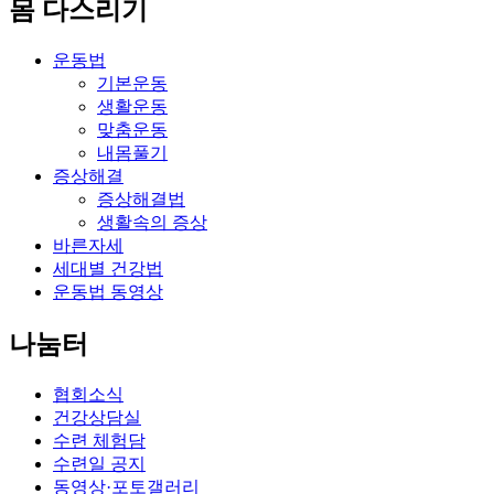
몸 다스리기
운동법
기본운동
생활운동
맞춤운동
내몸풀기
증상해결
증상해결법
생활속의 증상
바른자세
세대별 건강법
운동법 동영상
나눔터
협회소식
건강상담실
수련 체험담
수련일 공지
동영상·포토갤러리