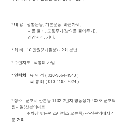
*
내 용
: 생활운동, 기본운동, 바른자세,
내몸 풀기, 도움주기(남의몸 풀어주기),
건강지식, 기타.
* 회 비 : 10 만원(3개월분) - 2회 분납
* 수련지도 : 최봉례 사범
*
연락처
: 유 연 성 ( 010-9664-4543 )
최 봉 례 ( 010-4198-7024 )
* 장소 : 군포시 산본동 1132-2번지 명동상가 403호 군포탁
틴내일(산본이마트
주차장 맞은편 스타벅스 오른쪽) -->산본역에서 4
분 거리