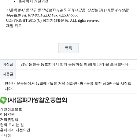
홈페이지 개선의견
서울특별시 동작구 동작대로33가길 5. 201(사당동. 삼정빌딩) (사)몸펴기생활
운동협회
Tel: 070-8851-2232
Fax: 02)537-5556
COPYRIGHT 2015 (C) 몸펴기생활운동. ALL rights reserved.
제일 위로
목록
이전글
강남 논현동 동호회에서 함께 운동하실 회원(제 18기)을 초대합니다
다음글
연신내 운동원에서 12월에 <월요 저녁 심화반>과 <목요 오전 심화반>을 시작합
니다.
개인정보보호
이용약관
저작권정책
협회 오시는 길
홈페이지 개선의견
국세청