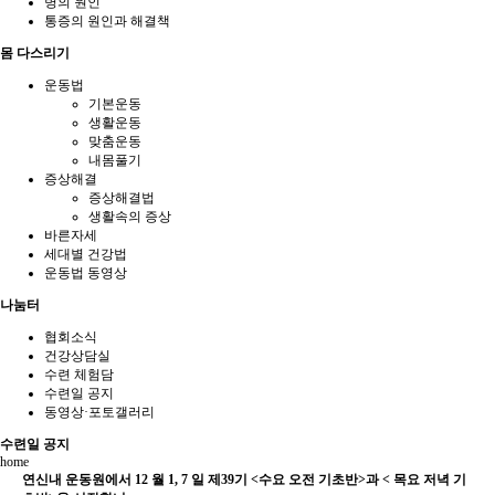
병의 원인
통증의 원인과 해결책
몸 다스리기
운동법
기본운동
생활운동
맞춤운동
내몸풀기
증상해결
증상해결법
생활속의 증상
바른자세
세대별 건강법
운동법 동영상
나눔터
협회소식
건강상담실
수련 체험담
수련일 공지
동영상·포토갤러리
수련일 공지
home
연신내 운동원에서 12 월 1, 7 일 제39기 <수요 오전 기초반>과 < 목요 저녁 기