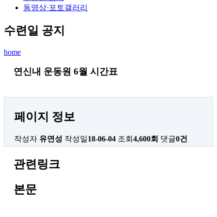
동영상·포토갤러리
수련일 공지
home
연신내 운동원 6월 시간표
페이지 정보
작성자
유연성
작성일
18-06-04
조회
4,600회
댓글
0건
관련링크
본문