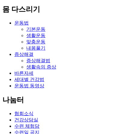
몸 다스리기
운동법
기본운동
생활운동
맞춤운동
내몸풀기
증상해결
증상해결법
생활속의 증상
바른자세
세대별 건강법
운동법 동영상
나눔터
협회소식
건강상담실
수련 체험담
수련일 공지